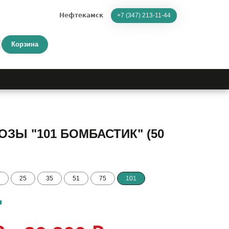
Нефтекамск
+7 (347) 213-11-44
Корзина
ЗЫ "101 БОМБАСТИК" (50
25
35
51
75
101