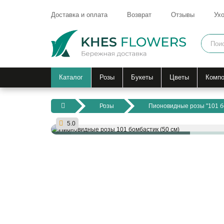
Доставка и оплата
Возврат
Отзывы
Ухо
Каталог
Розы
Букеты
Цветы
Компо
Розы
Пионовидные розы "101 бо
5.0