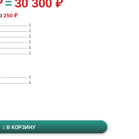
₽
=
30 300 ₽
р
250 ₽
1
1
1
1
1
1
1
1
В КОРЗИНУ