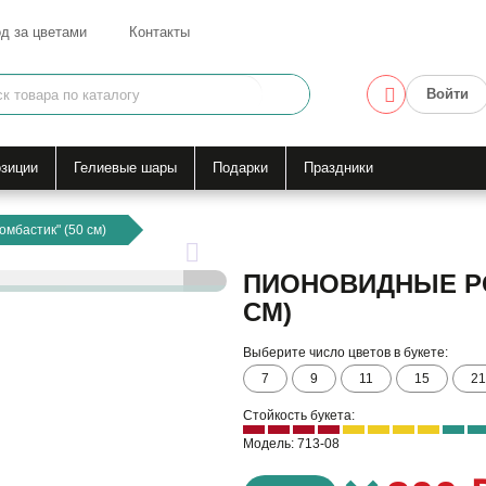
д за цветами
Контакты
Войти
зиции
Гелиевые шары
Подарки
Праздники
мбастик" (50 см)
ПИОНОВИДНЫЕ РО
СМ)
Выберите число цветов в букете:
7
9
11
15
21
Стойкость букета:
Модель: 713-08