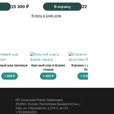
15 300 ₽
22 500 ₽
В корзину
Купить в один клик
Купить
евый шар премиум
Красный шар в форме
Корзина с фруктами
Ко
сердца
№1
+ 200 ₽
+ 400 ₽
+ 4 600 ₽
ИП Хасаншин Ринат Нафисович
452680, Россия, Республика Башкортостан, г.
Уфа, ул. Пархоменко, д.156 б, кв 161
+79196883359