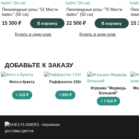
50
50
Пионовидные розы "51 Мисти
Пионовидные розы "75 Мисти
Пио
баблс" (50 см)
баблс" (50 см)
бомб
15 300 ₽
22 500 ₽
15 
В корзину
В корзину
Купить в один клик
Купить в один клик
ДОБАВЬТЕ К ЗАКАЗУ
Фото к букету
Раффаэлло 150г
Игрушка "Медведь
Мо
Большой"
+ 320 ₽
+ 990 ₽
+ 7 920 ₽