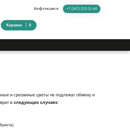
Нефтекамск
+7 (347) 213-11-44
Корзина
0
ные и срезанные цветы не подлежат обмену и
зврат в
следующих случаях
:
букета).