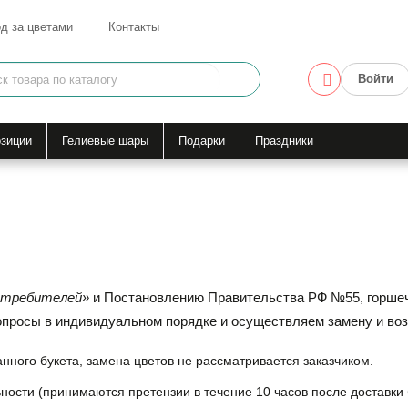
д за цветами
Контакты
Войти
зиции
Гелиевые шары
Подарки
Праздники
отребителей»
и Постановлению Правительства РФ №55, горшеч
опросы в индивидуальном порядке и осуществляем замену и во
нного букета, замена цветов не рассматривается заказчиком.
ьности (принимаются претензии в течение 10 часов после доставки 