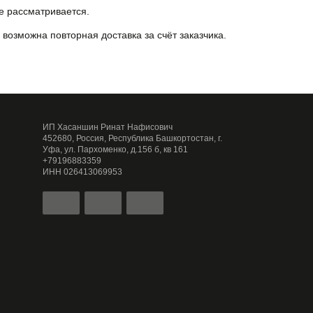
е рассматривается.
 возможна повторная доставка за счёт заказчика.
ИП Хасаншин Ринат Нафисович
452680, Россия, Республика Башкортостан, г.
Уфа, ул. Пархоменко, д.156 б, кв 161
+79196883359
ИНН 026413069953