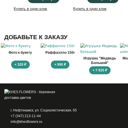
Купить в один клик
Купить в один клик
ДОБАВЬТЕ К ЗАКАЗУ
Фото к букету
Раффаэлло 150г
Игрушка "Медведь
Мо
Большой"
+ 320 ₽
+ 990 ₽
+ 7 920 ₽
г. Нефтекамск, ул. Социалистическая, 65
+7 (347) 213-11-44
info@khesflowers.ru