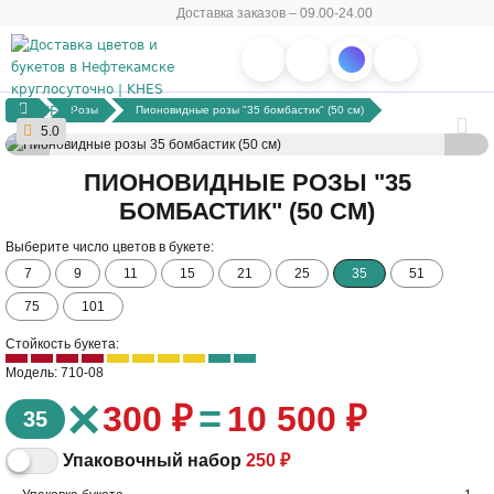
Доставка заказов – 09.00-24.00
Розы
Пионовидные розы "35 бомбастик" (50 см)
5.0
ПИОНОВИДНЫЕ РОЗЫ "35
БОМБАСТИК" (50 СМ)
Выберите число цветов в букете:
7
9
11
15
21
25
35
51
75
101
Стойкость букета:
Модель: 710-08
×
=
300 ₽
10 500 ₽
35
Упаковочный набор
250 ₽