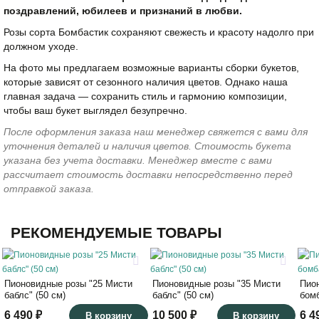
поздравлений, юбилеев и признаний в любви.
Розы сорта Бомбастик сохраняют свежесть и красоту надолго при
должном уходе.
На фото мы предлагаем возможные варианты сборки букетов,
которые зависят от сезонного наличия цветов. Однако наша
главная задача — сохранить стиль и гармонию композиции,
чтобы ваш букет выглядел безупречно.
После оформления заказа наш менеджер свяжется с вами для
уточнения деталей и наличия цветов. Стоимость букета
указана без учета доставки. Менеджер вместе с вами
рассчитает стоимость доставки непосредственно перед
отправкой заказа.
РЕКОМЕНДУЕМЫЕ ТОВАРЫ
Пионовидные розы "25 Мисти
Пионовидные розы "35 Мисти
Пио
баблс" (50 см)
баблс" (50 см)
бомб
6 490 ₽
10 500 ₽
6 4
В корзину
В корзину