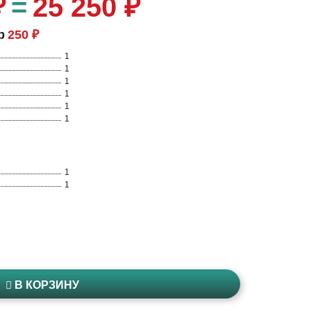
₽
=
25 250 ₽
р
250 ₽
1
1
1
1
1
1
1
1
В КОРЗИНУ