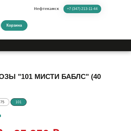
Нефтекамск
+7 (347) 213-11-44
Корзина
ЗЫ "101 МИСТИ БАБЛС" (40
75
101