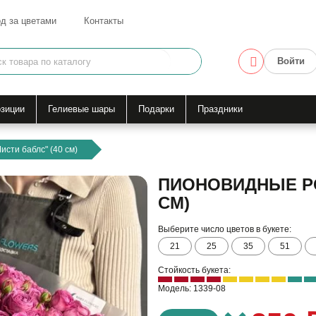
д за цветами
Контакты
Войти
зиции
Гелиевые шары
Подарки
Праздники
сти баблс" (40 см)
ПИОНОВИДНЫЕ РО
СМ)
Выберите число цветов в букете:
21
25
35
51
Стойкость букета:
Модель: 1339-08