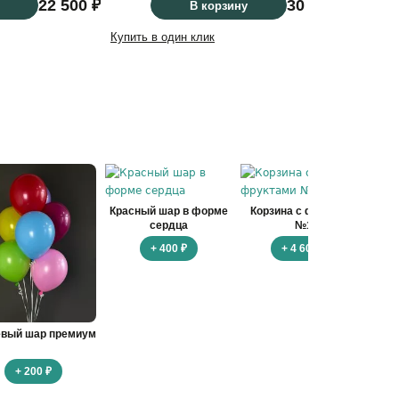
22 500 ₽
30 300 ₽
В корзину
Купить в один клик
Купить
Красный шар в форме
Корзина с фруктами
Ко
сердца
№1
+ 400 ₽
+ 4 600 ₽
евый шар премиум
+ 200 ₽