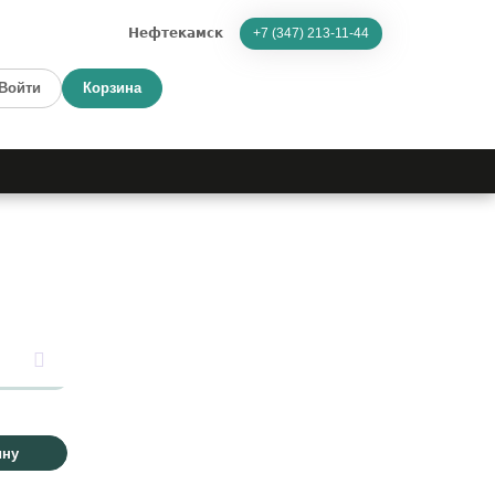
Нефтекамск
+7 (347) 213-11-44
Войти
Корзина
ину