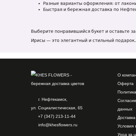
Разные варианты оформления: от лакон
Быстрая и бережная доставка по Нефте
Выберите понравившийся букет и оставьте за
Ирисы — это элегантный и стильный подарок,
О компа
Оферта
Политик
г. Нефтекамск,
Согласие
ул. Социалистическая, 65
данных
+7 (347) 213-11-44
Доставка
info@khesflowers.ru
Условия 
Уход за 