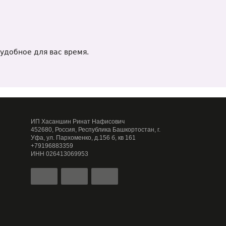
удобное для вас время.
ИП Хасаншин Ринат Нафисович
452680, Россия, Республика Башкортостан, г.
Уфа, ул. Пархоменко, д.156 б, кв 161
+79196883359
ИНН 026413069953