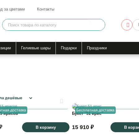
д за цветами
Контакты
зиции
Гелиевые шары
Подарки
Праздники
тная доставка
Бесплатная доставка
15 ирисов"
Букет "51 ирис"
₽
15 910 ₽
В корзину
В корз