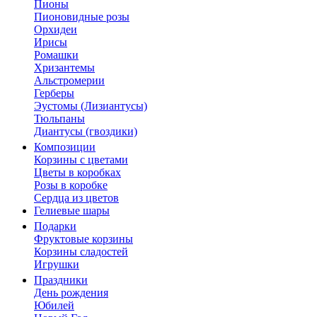
Пионы
Пионовидные розы
Орхидеи
Ирисы
Ромашки
Хризантемы
Альстромерии
Герберы
Эустомы (Лизиантусы)
Тюльпаны
Диантусы (гвоздики)
Композиции
Корзины с цветами
Цветы в коробках
Розы в коробке
Сердца из цветов
Гелиевые шары
Подарки
Фруктовые корзины
Корзины сладостей
Игрушки
Праздники
День рождения
Юбилей