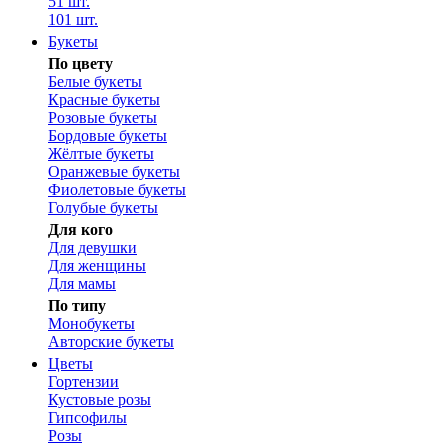
51 шт.
101 шт.
Букеты
По цвету
Белые букеты
Красные букеты
Розовые букеты
Бордовые букеты
Жёлтые букеты
Оранжевые букеты
Фиолетовые букеты
Голубые букеты
Для кого
Для девушки
Для женщины
Для мамы
По типу
Монобукеты
Авторские букеты
Цветы
Гортензии
Кустовые розы
Гипсофилы
Розы