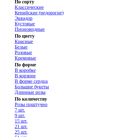
По сорту
Классические
Кенийские (недорогие)
Эквадор
Кустовые
Пионовидные
По цвету
Красные
Белые
Розовые
Кремовые
По форме
В коробке
В корзине
В форме сердца
Большие букеты
Длинные розы
По количеству
Розы поштучно
7 шт.
9 шт.
15 шт.
21 шт.
25 шт.