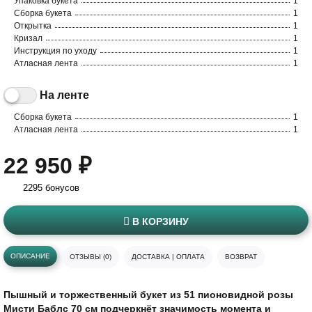
Упаковка букета
1
Сборка букета
1
Открытка
1
Кризал
1
Инструкция по уходу
1
Атласная лента
1
На ленте
Сборка букета
1
Атласная лента
1
22 950 ₽
2295 бонусов
В КОРЗИНУ
ОПИСАНИЕ
ОТЗЫВЫ (0)
ДОСТАВКА | ОПЛАТА
ВОЗВРАТ
Пышный и торжественный букет из 51 пионовидной розы
Мисти Баблс 70 см подчеркнёт значимость момента и