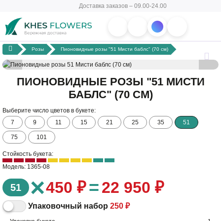
Доставка заказов – 09.00-24.00
Розы
Пионовидные розы "51 Мисти баблс" (70 см)
ПИОНОВИДНЫЕ РОЗЫ "51 МИСТИ
БАБЛС" (70 СМ)
Выберите число цветов в букете:
7
9
11
15
21
25
35
51
75
101
Стойкость букета:
Модель: 1365-08
×
=
450 ₽
22 950 ₽
51
Упаковочный набор
250 ₽