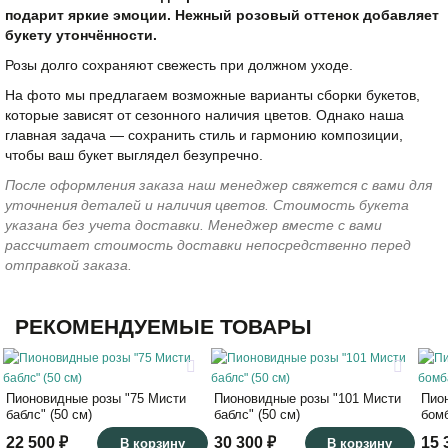
подарит яркие эмоции. Нежный розовый оттенок добавляет
букету утончённости.
Розы долго сохраняют свежесть при должном уходе.
На фото мы предлагаем возможные варианты сборки букетов,
которые зависят от сезонного наличия цветов. Однако наша
главная задача — сохранить стиль и гармонию композиции,
чтобы ваш букет выглядел безупречно.
После оформления заказа наш менеджер свяжется с вами для
уточнения деталей и наличия цветов. Стоимость букета
указана без учета доставки. Менеджер вместе с вами
рассчитает стоимость доставки непосредственно перед
отправкой заказа.
РЕКОМЕНДУЕМЫЕ ТОВАРЫ
Пионовидные розы "75 Мисти
Пионовидные розы "101 Мисти
Пио
баблс" (50 см)
баблс" (50 см)
бомб
22 500 ₽
30 300 ₽
15 
В корзину
В корзину