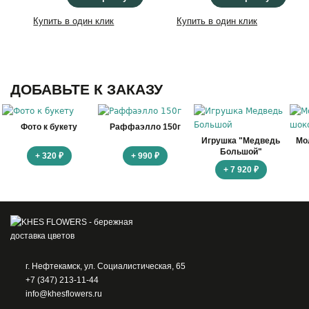
Купить в один клик
Купить в один клик
ДОБАВЬТЕ К ЗАКАЗУ
Фото к букету
Раффаэлло 150г
Игрушка "Медведь
Мо
Большой"
+ 320 ₽
+ 990 ₽
+ 7 920 ₽
г. Нефтекамск, ул. Социалистическая, 65
+7 (347) 213-11-44
info@khesflowers.ru