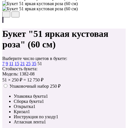
Букет "51 яркая кустовая
роза" (60 см)
Выберите число цветов в букете:
7
9
11
15
21
25
35
51
Стойкость букета:
Модель: 1382-08
51
×
250 ₽
=
12 750 ₽
Упаковочный набор
250 ₽
Упаковка букета
1
Сборка букета
1
Открытка
1
Кризал
1
Инструкция по уходу
1
Атласная лента
1