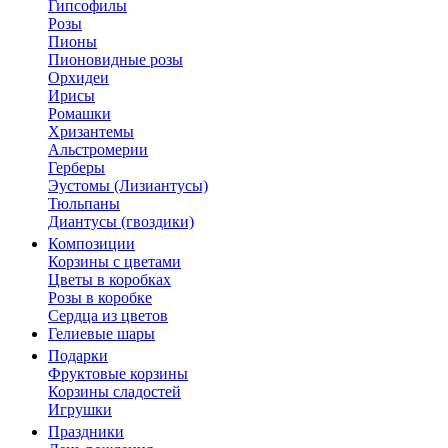
Гипсофилы
Розы
Пионы
Пионовидные розы
Орхидеи
Ирисы
Ромашки
Хризантемы
Альстромерии
Герберы
Эустомы (Лизиантусы)
Тюльпаны
Диантусы (гвоздики)
Композиции
Корзины с цветами
Цветы в коробках
Розы в коробке
Сердца из цветов
Гелиевые шары
Подарки
Фруктовые корзины
Корзины сладостей
Игрушки
Праздники