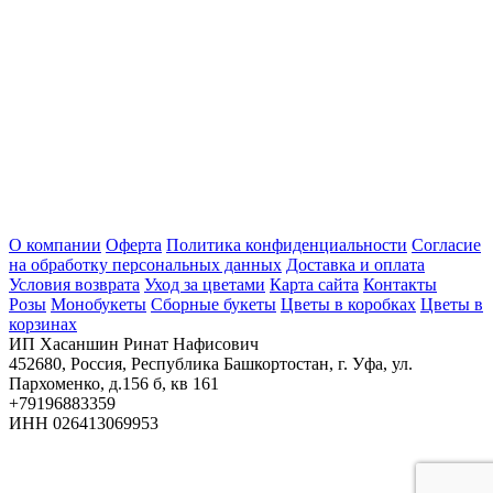
О компании
Оферта
Политика конфиденциальности
Согласие
на обработку персональных данных
Доставка и оплата
Условия возврата
Уход за цветами
Карта сайта
Контакты
Розы
Монобукеты
Сборные букеты
Цветы в коробках
Цветы в
корзинах
ИП Хасаншин Ринат Нафисович
452680, Россия, Республика Башкортостан, г. Уфа, ул.
Пархоменко, д.156 б, кв 161
+79196883359
ИНН 026413069953