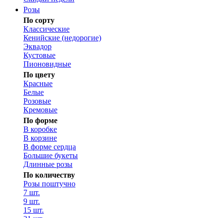
Розы
По сорту
Классические
Кенийские (недорогие)
Эквадор
Кустовые
Пионовидные
По цвету
Красные
Белые
Розовые
Кремовые
По форме
В коробке
В корзине
В форме сердца
Большие букеты
Длинные розы
По количеству
Розы поштучно
7 шт.
9 шт.
15 шт.