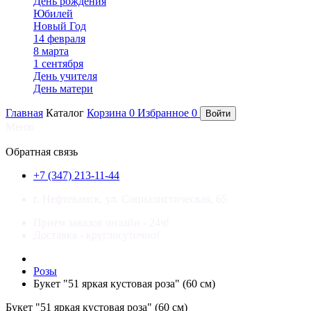
День рождения
Юбилей
Новый Год
14 февраля
8 марта
1 сентября
День учителя
День матери
Главная
Каталог
Корзина
0
Избранное
0
Войти
Меню
×
Обратная связь
+7 (347) 213-11-44
г. Нефтекамск, ул. Социалистическая, 65
Приём заказов онлайн - 24ч!
Доставка - круглосуточно!
Розы
Букет "51 яркая кустовая роза" (60 см)
Букет "51 яркая кустовая роза" (60 см)