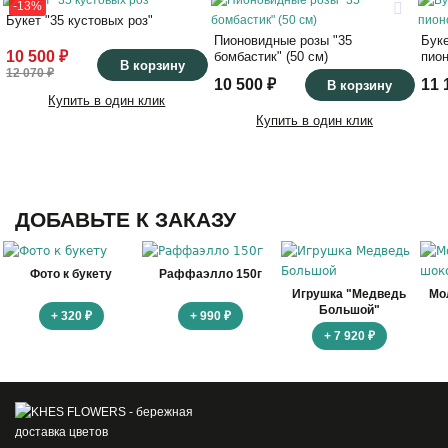
-13%
Букет "35 кустовых роз"
Пионовидные розы "35
Бук
10 500 ₽
бомбастик" (50 см)
пион
В корзину
12 070 ₽
10 500 ₽
11 
В корзину
Купить в один клик
Купить в один клик
ДОБАВЬТЕ К ЗАКАЗУ
Фото к букету
Раффаэлло 150г
Игрушка "Медведь
Мо
Большой"
+ 320 ₽
+ 990 ₽
+ 7 920 ₽