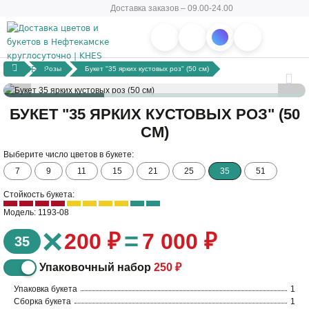
Доставка заказов – 09.00-24.00
Розы
Букет "35 ярких кустовых роз" (50 см)
БУКЕТ "35 ЯРКИХ КУСТОВЫХ РОЗ" (50
СМ)
Выберите число цветов в букете:
7
9
11
15
21
25
35
51
Стойкость букета:
Модель: 1193-08
×
=
200 ₽
7 000 ₽
35
Упаковочный набор
250 ₽
Упаковка букета
1
Сборка букета
1