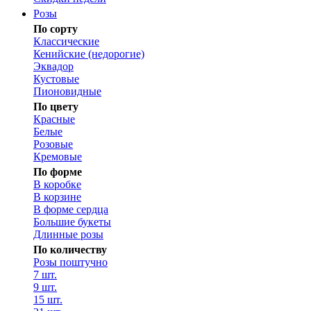
Розы
По сорту
Классические
Кенийские (недорогие)
Эквадор
Кустовые
Пионовидные
По цвету
Красные
Белые
Розовые
Кремовые
По форме
В коробке
В корзине
В форме сердца
Большие букеты
Длинные розы
По количеству
Розы поштучно
7 шт.
9 шт.
15 шт.