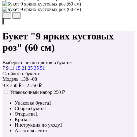
Букет "9 ярких кустовых
роз" (60 см)
Выберите число цветов в букете:
7
9
11
15
21
25
35
51
Стойкость букета:
Модель: 1384-08
9
×
250 ₽
=
2 250 ₽
Упаковочный набор
250 ₽
Упаковка букета
1
Сборка букета
1
Открытка
1
Кризал
1
Инструкция по уходу
1
Атласная лента
1