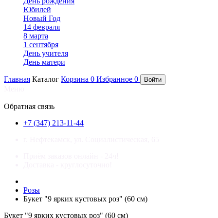
День рождения
Юбилей
Новый Год
14 февраля
8 марта
1 сентября
День учителя
День матери
Главная
Каталог
Корзина
0
Избранное
0
Войти
Меню
×
Обратная связь
+7 (347) 213-11-44
г. Нефтекамск, ул. Социалистическая, 65
Приём заказов онлайн - 24ч!
Доставка - круглосуточно!
Розы
Букет "9 ярких кустовых роз" (60 см)
Букет "9 ярких кустовых роз" (60 см)