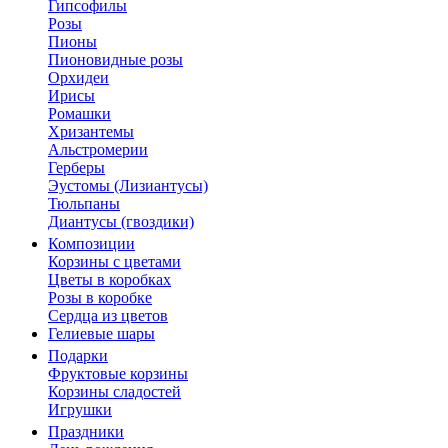
Гипсофилы
Розы
Пионы
Пионовидные розы
Орхидеи
Ирисы
Ромашки
Хризантемы
Альстромерии
Герберы
Эустомы (Лизиантусы)
Тюльпаны
Диантусы (гвоздики)
Композиции
Корзины с цветами
Цветы в коробках
Розы в коробке
Сердца из цветов
Гелиевые шары
Подарки
Фруктовые корзины
Корзины сладостей
Игрушки
Праздники