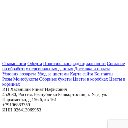
О компании
Оферта
Политика конфиденциальности
Согласие
на обработку персональных данных
Доставка и оплата
Условия возврата
Уход за цветами
Карта сайта
Контакты
Розы
Монобукеты
Сборные букеты
Цветы в коробках
Цветы в
корзинах
ИП Хасаншин Ринат Нафисович
452680, Россия, Республика Башкортостан, г. Уфа, ул.
Пархоменко, д.156 б, кв 161
+79196883359
ИНН 026413069953