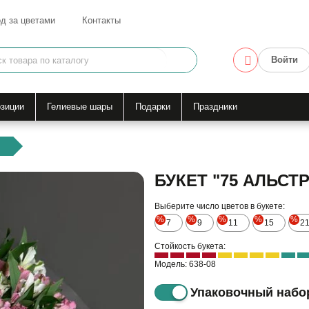
д за цветами
Контакты
Войти
зиции
Гелиевые шары
Подарки
Праздники
БУКЕТ "75 АЛЬСТ
Выберите число цветов в букете:
%
%
%
%
%
7
9
11
15
2
Стойкость букета:
Модель: 638-08
Упаковочный набо