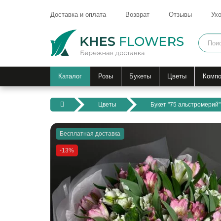
Доставка и оплата
Возврат
Отзывы
Ухо
Каталог
Розы
Букеты
Цветы
Компо
Цветы
Букет "75 альстромерий"
Бесплатная доставка
-13%