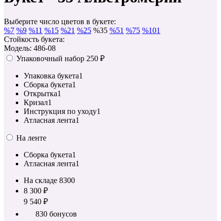
Выберите число цветов в букете:
%
7
%
9
%
11
%
15
%
21
%
25
%
35
%
51
%
75
%
101
Стойкость букета:
Модель: 486-08
Упаковочный набор
250 ₽
Упаковка букета
1
Сборка букета
1
Открытка
1
Кризал
1
Инструкция по уходу
1
Атласная лента
1
На ленте
Сборка букета
1
Атласная лента
1
На складе
8300
8 300 ₽
9 540 ₽
830 бонусов