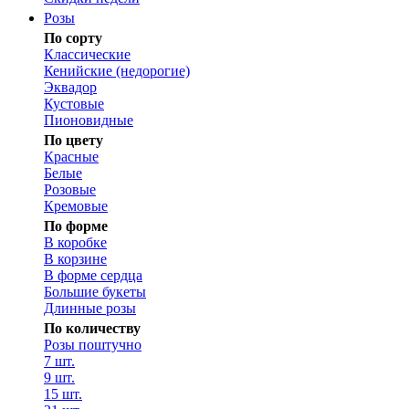
Розы
По сорту
Классические
Кенийские (недорогие)
Эквадор
Кустовые
Пионовидные
По цвету
Красные
Белые
Розовые
Кремовые
По форме
В коробке
В корзине
В форме сердца
Большие букеты
Длинные розы
По количеству
Розы поштучно
7 шт.
9 шт.
15 шт.