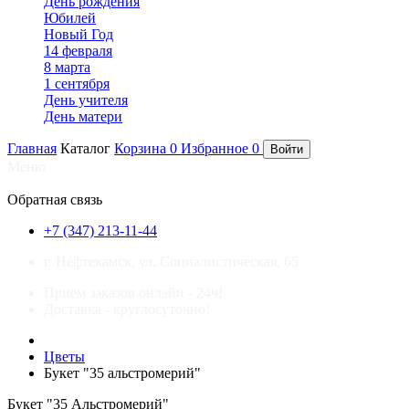
День рождения
Юбилей
Новый Год
14 февраля
8 марта
1 сентября
День учителя
День матери
Главная
Каталог
Корзина
0
Избранное
0
Войти
Меню
×
Обратная связь
+7 (347) 213-11-44
г. Нефтекамск, ул. Социалистическая, 65
Приём заказов онлайн - 24ч!
Доставка - круглосуточно!
Цветы
Букет "35 альстромерий"
Букет "35 Альстромерий"