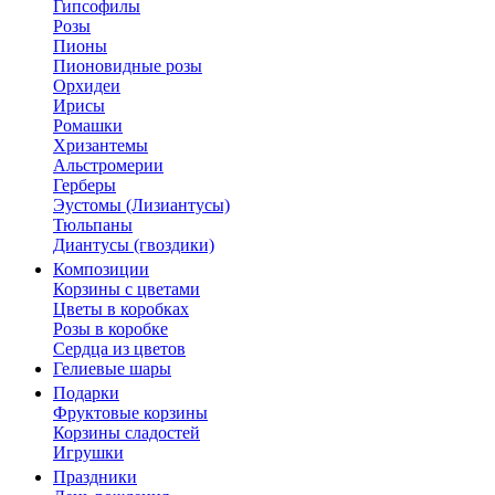
Гипсофилы
Розы
Пионы
Пионовидные розы
Орхидеи
Ирисы
Ромашки
Хризантемы
Альстромерии
Герберы
Эустомы (Лизиантусы)
Тюльпаны
Диантусы (гвоздики)
Композиции
Корзины с цветами
Цветы в коробках
Розы в коробке
Сердца из цветов
Гелиевые шары
Подарки
Фруктовые корзины
Корзины сладостей
Игрушки
Праздники