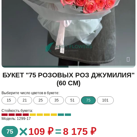
БУКЕТ "75 РОЗОВЫХ РОЗ ДЖУМИЛИЯ"
(60 СМ)
Выберите число цветов в букете:
15
21
25
35
51
75
101
Стойкость букета:
Модель: 1299-17
×
=
109 ₽
8 175 ₽
75