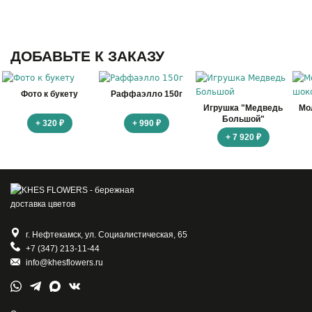
ДОБАВЬТЕ К ЗАКАЗУ
Фото к букету
Раффаэлло 150г
Игрушка "Медведь
Мо
Большой"
+ 320 ₽
+ 990 ₽
+ 7 920 ₽
г. Нефтекамск, ул. Социалистическая, 65
+7 (347) 213-11-44
info@khesflowers.ru