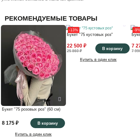
РЕКОМЕНДУЕМЫЕ ТОВАРЫ
-13%
-9
Букет "75 кустовых роз"
Буке
22 500 ₽
7 2
В корзину
25 860 ₽
7 99
Купить в один клик
Букет "75 розовых роз" (60 см)
8 175 ₽
В корзину
Купить в один клик