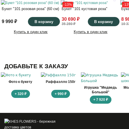
51
64
-13%
-1
Букет "101 розовая роза" (60 см)
Букет "101 кустовая роза"
Буке
60
60
30 690 ₽
8 9
9 990 ₽
В корзину
В корзину
35 280 ₽
10 3
Купить в один клик
Купить в один клик
ДОБАВЬТЕ К ЗАКАЗУ
Фото к букету
Раффаэлло 150г
Игрушка "Медведь
Мо
Большой"
+ 320 ₽
+ 990 ₽
+ 7 920 ₽