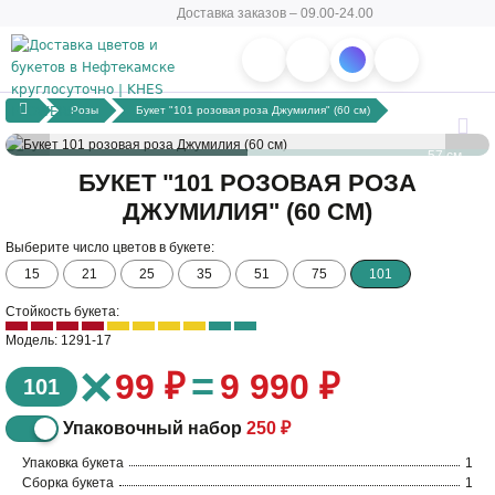
Доставка заказов – 09.00-24.00
Розы
Букет "101 розовая роза Джумилия" (60 см)
57 см
БУКЕТ "101 РОЗОВАЯ РОЗА
ДЖУМИЛИЯ" (60 СМ)
60 см
Выберите число цветов в букете:
15
21
25
35
51
75
101
Стойкость букета:
Модель: 1291-17
×
=
99 ₽
9 990 ₽
101
Упаковочный набор
250 ₽
Упаковка букета
1
Сборка букета
1