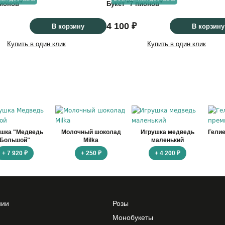
пионов"
Букет "7 пионов"
4 100 ₽
В корзину
В корзину
Купить в один клик
Купить в один клик
ушка "Медведь
Молочный шоколад
Игрушка медведь
Гели
Большой"
Milka
маленький
+ 7 920 ₽
+ 250 ₽
+ 4 200 ₽
нии
Розы
Монобукеты