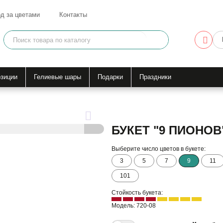
д за цветами
Контакты
зиции
Гелиевые шары
Подарки
Праздники
БУКЕТ "9 ПИОНОВ
Выберите число цветов в букете:
3
5
7
9
11
101
Стойкость букета:
Модель: 720-08