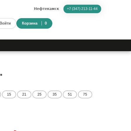
Нефтекамск
+7 (347) 213-11-44
Войти
Корзина
0
"
15
21
25
35
51
75