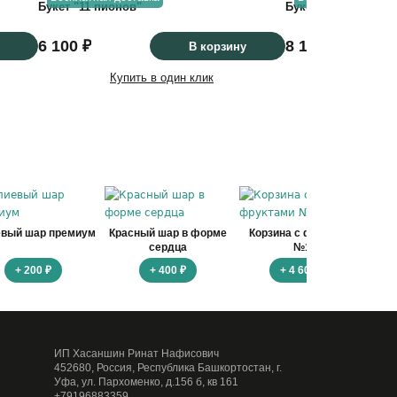
Букет "11 пионов"
Букет "15 пионов"
6 100 ₽
8 100 ₽
В корзину
Купить в один клик
Купить
евый шар премиум
Красный шар в форме
Корзина с фруктами
Ко
сердца
№1
+ 200 ₽
+ 400 ₽
+ 4 600 ₽
ИП Хасаншин Ринат Нафисович
452680, Россия, Республика Башкортостан, г.
Уфа, ул. Пархоменко, д.156 б, кв 161
+79196883359