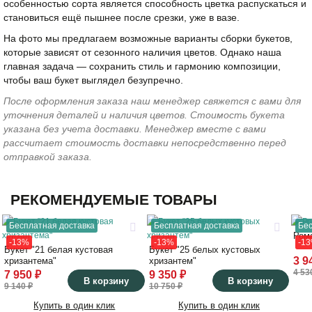
особенностью сорта является способность цветка распускаться и
становиться ещё пышнее после срезки, уже в вазе.
На фото мы предлагаем возможные варианты сборки букетов,
которые зависят от сезонного наличия цветов. Однако наша
главная задача — сохранить стиль и гармонию композиции,
чтобы ваш букет выглядел безупречно.
После оформления заказа наш менеджер свяжется с вами для
уточнения деталей и наличия цветов. Стоимость букета
указана без учета доставки. Менеджер вместе с вами
рассчитает стоимость доставки непосредственно перед
отправкой заказа.
РЕКОМЕНДУЕМЫЕ ТОВАРЫ
Бесплатная доставка
Бесплатная доставка
Бес
Ром
-13%
-13%
-1
Букет "21 белая кустовая
Букет "25 белых кустовых
3 9
хризантема"
хризантем"
4 53
7 950 ₽
9 350 ₽
В корзину
В корзину
9 140 ₽
10 750 ₽
Купить в один клик
Купить в один клик