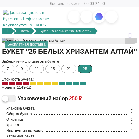
Доставка заказов – 09.00-24.00
Цветы
Букет "25 белых хризантем Алтай"
Бесплатная доставка
БУКЕТ "25 БЕЛЫХ ХРИЗАНТЕМ АЛТАЙ"
Выберите число цветов в букете:
7
9
11
15
21
25
Стойкость букета:
Модель: 1149-12
Упаковочный набор
250 ₽
Упаковка букета
1
Сборка букета
1
Открытка
1
Кризал
1
Инструкция по уходу
1
Атласная лента
1