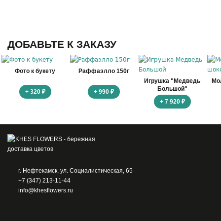
ДОБАВЬТЕ К ЗАКАЗУ
Фото к букету
Раффаэлло 150г
Игрушка "Медведь
Мо
Большой"
+ 320 ₽
+ 990 ₽
+ 7 920 ₽
г. Нефтекамск, ул. Социалистическая, 65
+7 (347) 213-11-44
info@khesflowers.ru