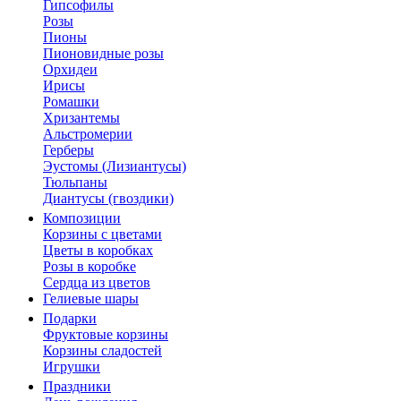
Гипсофилы
Розы
Пионы
Пионовидные розы
Орхидеи
Ирисы
Ромашки
Хризантемы
Альстромерии
Герберы
Эустомы (Лизиантусы)
Тюльпаны
Диантусы (гвоздики)
Композиции
Корзины с цветами
Цветы в коробках
Розы в коробке
Сердца из цветов
Гелиевые шары
Подарки
Фруктовые корзины
Корзины сладостей
Игрушки
Праздники