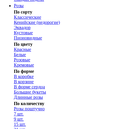
Розы
По сорту
Классические
Кенийские (недорогие)
Эквадор
Кустовые
Пионовидные
По цвету
Красные
Белые
Розовые
Кремовые
По форме
В коробке
В корзине
В форме сердца
Большие букеты
Длинные розы
По количеству
Розы поштучно
7 шт.
9 шт.
15 шт.