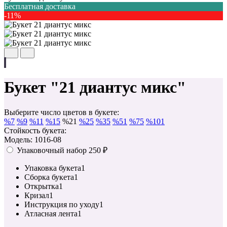
Бесплатная доставка
-11%
Букет "21 диантус микс"
Выберите число цветов в букете:
%
7
%
9
%
11
%
15
%
21
%
25
%
35
%
51
%
75
%
101
Стойкость букета:
Модель: 1016-08
Упаковочный набор
250 ₽
Упаковка букета
1
Сборка букета
1
Открытка
1
Кризал
1
Инструкция по уходу
1
Атласная лента
1