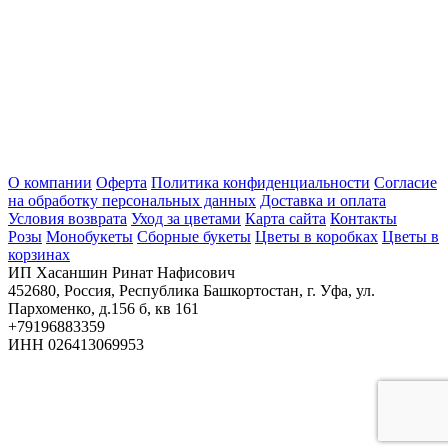
О компании
Оферта
Политика конфиденциальности
Согласие
на обработку персональных данных
Доставка и оплата
Условия возврата
Уход за цветами
Карта сайта
Контакты
Розы
Монобукеты
Сборные букеты
Цветы в коробках
Цветы в
корзинах
ИП Хасаншин Ринат Нафисович
452680, Россия, Республика Башкортостан, г. Уфа, ул.
Пархоменко, д.156 б, кв 161
+79196883359
ИНН 026413069953