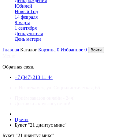
День рождения
Юбилей
Новый Год
14 февраля
8 марта
1 сентября
День учителя
День матери
Главная
Каталог
Корзина
0
Избранное
0
Войти
Меню
×
Обратная связь
+7 (347) 213-11-44
г. Нефтекамск, ул. Социалистическая, 65
Приём заказов онлайн - 24ч!
Доставка - круглосуточно!
Цветы
Букет "21 диантус микс"
Букет "21 диантус микс"