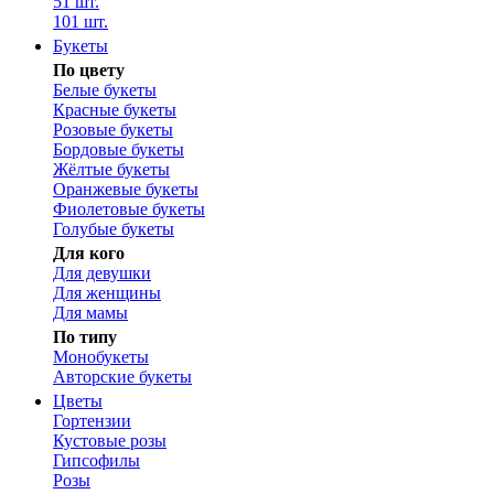
51 шт.
101 шт.
Букеты
По цвету
Белые букеты
Красные букеты
Розовые букеты
Бордовые букеты
Жёлтые букеты
Оранжевые букеты
Фиолетовые букеты
Голубые букеты
Для кого
Для девушки
Для женщины
Для мамы
По типу
Монобукеты
Авторские букеты
Цветы
Гортензии
Кустовые розы
Гипсофилы
Розы