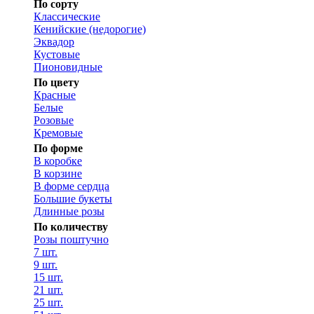
По сорту
Классические
Кенийские (недорогие)
Эквадор
Кустовые
Пионовидные
По цвету
Красные
Белые
Розовые
Кремовые
По форме
В коробке
В корзине
В форме сердца
Большие букеты
Длинные розы
По количеству
Розы поштучно
7 шт.
9 шт.
15 шт.
21 шт.
25 шт.