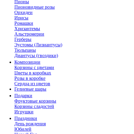
Пионы
Пионовидные розы
Орхидеи
Ирисы
Ромашки
Хризантемы
Альстромерии
Герберы
Эустомы (Лизиантусы)
Тюльпаны
Диантусы (гвоздики)
Композиции
Корзины с цветами
Цветы в коробках
Розы в коробке
Сердца из цветов
Гелиевые шары
Подарки
Фруктовые корзины
Корзины сладостей
Игрушки
Праздники
День рождения
Юбилей