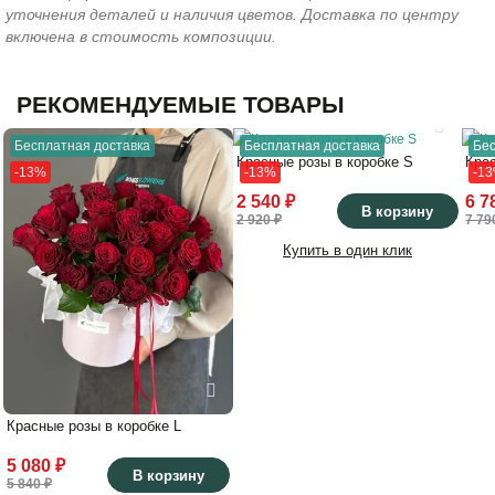
уточнения деталей и наличия цветов. Доставка по центру
включена в стоимость композиции.
РЕКОМЕНДУЕМЫЕ ТОВАРЫ
Бесплатная доставка
Бесплатная доставка
Бес
Красные розы в коробке S
Кра
-13%
-13%
-1
2 540 ₽
6 7
В корзину
2 920 ₽
7 79
Купить в один клик
Красные розы в коробке L
5 080 ₽
В корзину
5 840 ₽