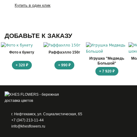
Купить в один клик
ДОБАВЬТЕ К ЗАКАЗУ
Фото к букету
Раффаэлло 150г
Игрушка "Медведь
Мо
Большой"
+ 320 ₽
+ 990 ₽
+ 7 920 ₽
г. Нефтекамск, ул. Социалистическая, 65
+7 (347) 213-11-44
info@khesflowers.ru