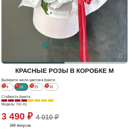
КРАСНЫЕ РОЗЫ В КОРОБКЕ M
Выберите число цветов в букете:
%
%
%
%
9
15
25
35
Стойкость букета:
Модель: 741-01
3 490 ₽
4 010 ₽
349 бонусов