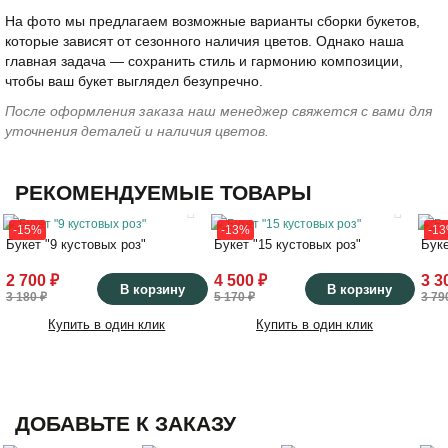
На фото мы предлагаем возможные варианты сборки букетов,
которые зависят от сезонного наличия цветов. Однако наша
главная задача — сохранить стиль и гармонию композиции,
чтобы ваш букет выглядел безупречно.
После оформления заказа наш менеджер свяжется с вами для
уточнения деталей и наличия цветов.
РЕКОМЕНДУЕМЫЕ ТОВАРЫ
-15%
-13%
-1
Букет "9 кустовых роз"
Букет "15 кустовых роз"
Буке
2 700 ₽
4 500 ₽
3 3
В корзину
В корзину
3 180 ₽
5 170 ₽
3 79
Купить в один клик
Купить в один клик
ДОБАВЬТЕ К ЗАКАЗУ