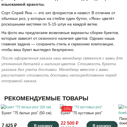
изысканной красоты.
Сорт Спрей Яна — это хит флористов и невест. В отличие от
обычных роз, у которых на стебле один бутон, «Яна» цветёт
роскошными кистями по 5-15 штук на каждой ветке.
На фото мы предлагаем возможные варианты сборки букетов,
которые зависят от сезонного наличия цветов. Однако наша
главная задача — сохранить стиль и гармонию композиции,
чтобы ваш букет выглядел безупречно.
После оформления заказа наш менеджер свяжется с вами для
уточнения деталей и наличия цветов. Стоимость букета
указана без учета доставки. Менеджер вместе с вами
рассчитает стоимость доставки непосредственно перед
отправкой заказа.
РЕКОМЕНДУЕМЫЕ ТОВАРЫ
-13%
Букет "75 белых роз" (50 см)
Букет "75 кустовых роз"
Пио
22 500 ₽
бомб
7 425 ₽
В корзину
В корзину