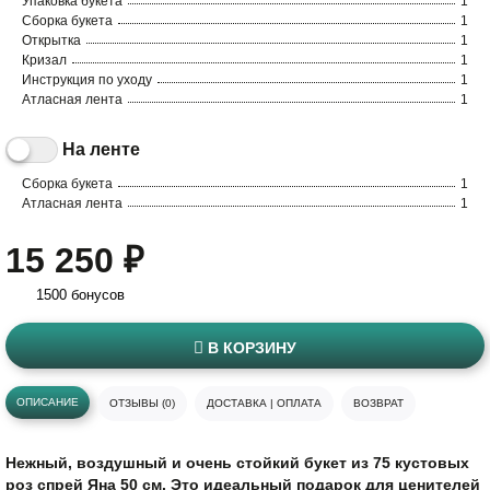
Упаковка букета
1
Сборка букета
1
Открытка
1
Кризал
1
Инструкция по уходу
1
Атласная лента
1
На ленте
Сборка букета
1
Атласная лента
1
15 250 ₽
1500 бонусов
В КОРЗИНУ
ОПИСАНИЕ
ОТЗЫВЫ (0)
ДОСТАВКА | ОПЛАТА
ВОЗВРАТ
Нежный, воздушный и очень стойкий букет из 75 кустовых
роз спрей Яна 50 см. Это идеальный подарок для ценителей