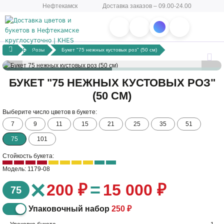
Нефтекамск
Доставка заказов – 09.00-24.00
Розы
Букет "75 нежных кустовых роз" (50 см)
БУКЕТ "75 НЕЖНЫХ КУСТОВЫХ РОЗ"
(50 СМ)
Выберите число цветов в букете:
7
9
11
15
21
25
35
51
75
101
Стойкость букета:
Модель: 1179-08
×
=
200 ₽
15 000 ₽
75
Упаковочный набор
250 ₽