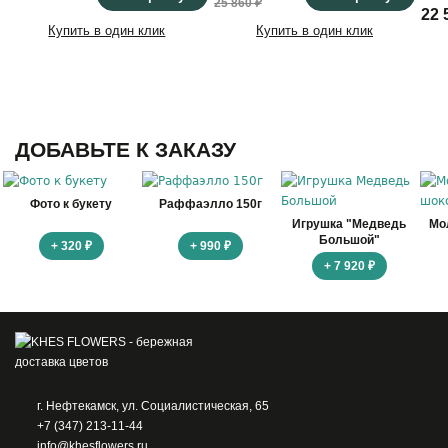
25 860 ₽
22 
Купить в один клик
Купить в один клик
ДОБАВЬТЕ К ЗАКАЗУ
Фото к букету
Раффаэлло 150г
Игрушка "Медведь
Мо
Большой"
+ 320 ₽
+ 990 ₽
+ 7 920 ₽
г. Нефтекамск, ул. Социалистическая, 65
+7 (347) 213-11-44
info@khesflowers.ru