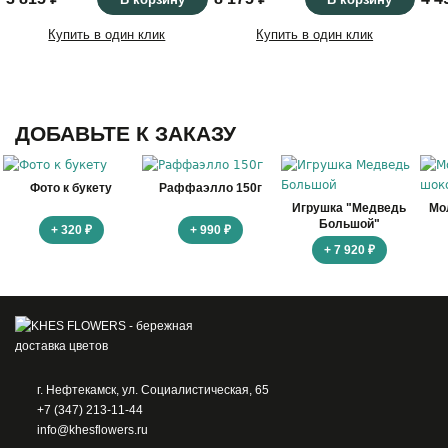
Купить в один клик
Купить в один клик
ДОБАВЬТЕ К ЗАКАЗУ
Фото к букету
Раффаэлло 150г
Игрушка "Медведь
Мо
Большой"
+ 320 ₽
+ 990 ₽
+ 7 920 ₽
г. Нефтекамск, ул. Социалистическая, 65
+7 (347) 213-11-44
info@khesflowers.ru