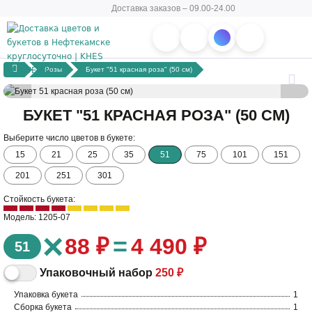
Доставка заказов – 09.00-24.00
Розы
Букет "51 красная роза" (50 см)
БУКЕТ "51 КРАСНАЯ РОЗА" (50 СМ)
Выберите число цветов в букете:
15
21
25
35
51
75
101
151
201
251
301
Стойкость букета:
Модель: 1205-07
×
=
88 ₽
4 490 ₽
51
Упаковочный набор
250 ₽
Упаковка букета
1
Сборка букета
1