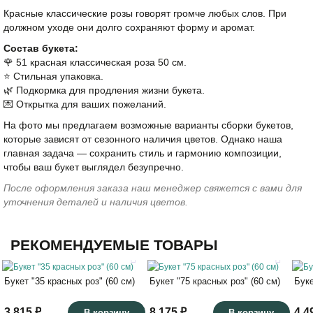
Красные классические розы говорят громче любых слов. При
должном уходе они долго сохраняют форму и аромат.
Состав букета:
🌹 51 красная классическая роза 50 см.
⭐️ Стильная упаковка.
🌿 Подкормка для продления жизни букета.
💌 Открытка для ваших пожеланий.
На фото мы предлагаем возможные варианты сборки букетов,
которые зависят от сезонного наличия цветов. Однако наша
главная задача — сохранить стиль и гармонию композиции,
чтобы ваш букет выглядел безупречно.
После оформления заказа наш менеджер свяжется с вами для
уточнения деталей и наличия цветов.
РЕКОМЕНДУЕМЫЕ ТОВАРЫ
Букет "35 красных роз" (60 см)
Букет "75 красных роз" (60 см)
Буке
3 815 ₽
8 175 ₽
4 4
В корзину
В корзину