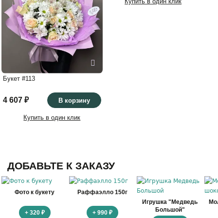
Купить в один клик
Букет #113
4 607 ₽
В корзину
Купить в один клик
ДОБАВЬТЕ К ЗАКАЗУ
Фото к букету
Раффаэлло 150г
Игрушка "Медведь
Мо
Большой"
+ 320 ₽
+ 990 ₽