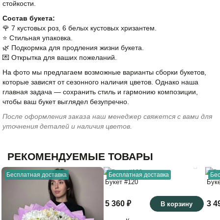
стойкости.
Состав букета:
🌹 7 кустовых роз, 6 белых кустовых хризантем.
⭐️ Стильная упаковка.
🌿 Подкормка для продления жизни букета.
💌 Открытка для ваших пожеланий.
На фото мы предлагаем возможные варианты сборки букетов,
которые зависят от сезонного наличия цветов. Однако наша
главная задача — сохранить стиль и гармонию композиции,
чтобы ваш букет выглядел безупречно.
После оформления заказа наш менеджер свяжется с вами для
уточнения деталей и наличия цветов.
РЕКОМЕНДУЕМЫЕ ТОВАРЫ
Бесплатная доставка
Бесплатная доставка
Бес
Букет #120
Бук
5 360 ₽
3 4
В корзину