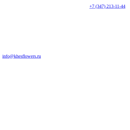
+7 (347) 213-11-44
info@khesflowers.ru