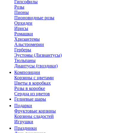
Гипсофилы
Розы
Пионы
Пионовидные розы
Орхидеи
Ирисы
Ромашки
Хризантемы
Альстромерии
Герберы
Эустомы (Лизиантусы)
Тюльпаны
Диантусы (гвоздики)
Композиции
Корзины с цветами
Цветы в коробках
Розы в коробке
Сердца из цветов
Гелиевые шары
Подарки
Фруктовые корзины
Корзины сладостей
Игрушки
Праздники