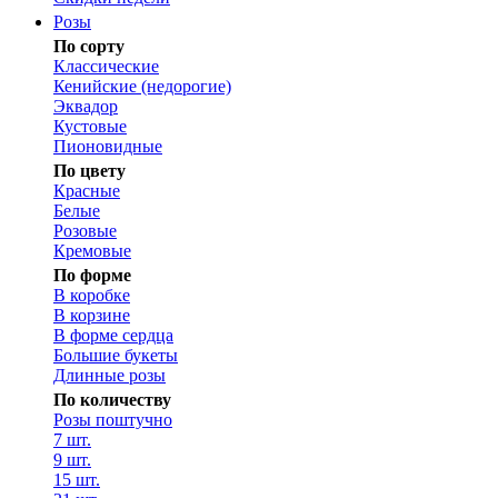
Розы
По сорту
Классические
Кенийские (недорогие)
Эквадор
Кустовые
Пионовидные
По цвету
Красные
Белые
Розовые
Кремовые
По форме
В коробке
В корзине
В форме сердца
Большие букеты
Длинные розы
По количеству
Розы поштучно
7 шт.
9 шт.
15 шт.