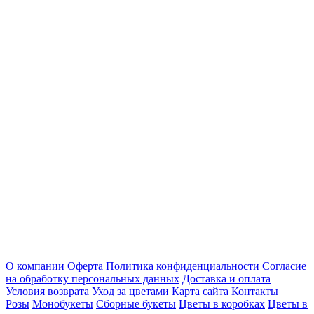
О компании
Оферта
Политика конфиденциальности
Согласие
на обработку персональных данных
Доставка и оплата
Условия возврата
Уход за цветами
Карта сайта
Контакты
Розы
Монобукеты
Сборные букеты
Цветы в коробках
Цветы в