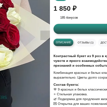
1 850 ₽
185 бонусов
ОПИСАНИЕ
ОТЗЫВЫ (1)
ДОСТ
Контрастный букет из 9 роз в
чувств и яркого взаимодейств
признаний и особенных событ
Комбинация красных и белых кла
выразительно. Цветы долго сохр
Состав букета:
🌹 9 красных и белых классически
⭐️ Стильная упаковка.
🌿 Подкормка для продления жизн
💌 Открытка для ваших пожелани