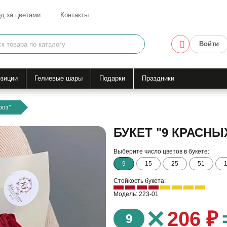
д за цветами
Контакты
Войти
зиции
Гелиевые шары
Подарки
Праздники
роз"
БУКЕТ "9 КРАСНЫ
Выберите число цветов в букете:
9
15
25
51
Стойкость букета:
Модель: 223-01
×
206 ₽
9