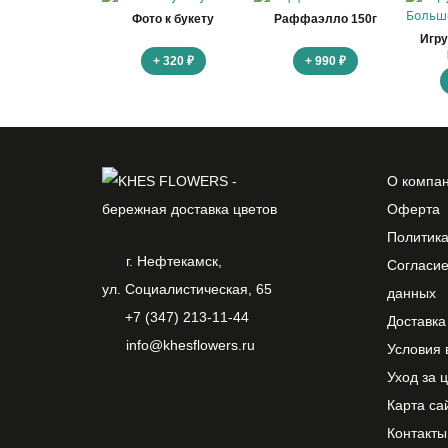
Фото к букету
Раффаэлло 150г
Игр
+ 320 ₽
+ 990 ₽
О компа
Оферта
Политик
г. Нефтекамск,
Согласие
ул. Социалистическая, 65
данных
+7 (347) 213-11-44
Доставка
info@khesflowers.ru
Условия 
Уход за 
Карта са
Контакты