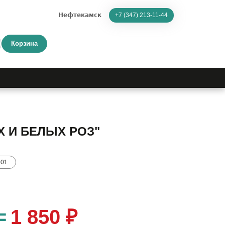
Нефтекамск
+7 (347) 213-11-44
Корзина
Х И БЕЛЫХ РОЗ"
101
=
1 850 ₽