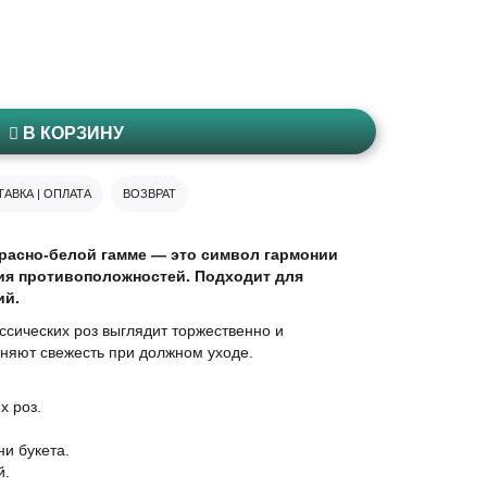
В КОРЗИНУ
АВКА | ОПЛАТА
ВОЗВРАТ
 красно-белой гамме — это символ гармонии
ия противоположностей. Подходит для
ий.
ссических роз выглядит торжественно и
аняют свежесть при должном уходе.
х роз.
и букета.
й.