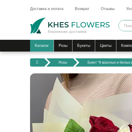
Доставка и оплата
Возврат
Отзывы
Ухо
Каталог
Розы
Букеты
Цветы
Компо
Розы
Букет "9 красных и белых 